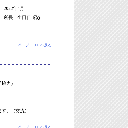
2022年4月
所長 生田目 昭彦
ページＴＯＰへ戻る
）
互協力）
ます。（交流）
ページＴＯＰへ戻る