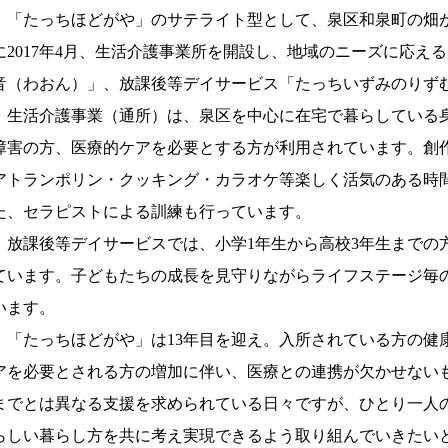
「たっちほどがや」のサテライト型として、泉区和泉町の畑
に2017年4月、生活介護事業所を開設し、地域のニーズに応え
音（わおん）」、放課後等デイサービス「たっちいずみのりず
生活介護事業（通所）は、泉区を中心に在宅で暮らしている
障害の方、医療的ケアを必要とする方が利用されています。創
アトランポリン・クッキング・カラオケ等楽しく活気のある時
た、セラピストによる訓練も行っています。
放課後等デイサービスでは、小学1年生から高校3年生までの方
ています。子どもたちの成長を見守りながらライフステージ毎
います。
「たっちほどがや」は13年目を迎え。入所されている方の健
アを必要とされる方の増加に伴い、医療との連携が欠かせない
までとは異なる支援を求められている日々ですが、ひとり一人
らしい暮らし方を共に考え実現できるよう取り組んでいきた