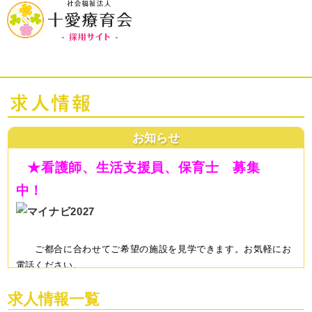
お知らせ
★看護師、生活支援員、保育士 募集
中！
ご都合に合わせてご希望の施設を見学できます。お気軽にお
電話
ください。
※生活支援員の見学希望は、マイナビからもできます。
お
求人情報一覧
問合せ先
TEL 045-830-5758 採用担