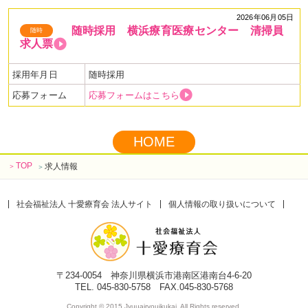
当
●看護師、生活支援員、保育士、児童指導員を
2026年06月05日
随時採用 横浜療育医療センター 清掃員
随時
対象とした就職支度金制度があります
求人票
詳細はこちら ⇒
看護師
生活支援員
保育士・
児童指導員
採用年月日
随時採用
☆コメディカルドットコムに横浜療育医療センターの
応募フォーム
応募フォームはこちら
インタビュー記事が掲載されました！☆
看護師求人・転職サイト
のコメディカルドットコムにインタビュ
HOME
ーをしていだきました。
当センターの職場の魅力が伝わる記事となっています。
TOP
求人情報
＞
＞
記事はこちら ⇒
男性育休実績あり！一人ひとりに寄り添うケ
アをチームで支え合う、やりがいと成長｜横浜療育医療センター
社会福祉法人 十愛療育会 法人サイト
個人情報の取り扱いについて
〒234-0054 神奈川県横浜市港南区港南台4-6-20
TEL. 045-830-5758 FAX.045-830-5768
Copyright © 2015 Jyuuairyouikukai. All Rights reserved.