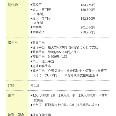
初任給
■高校卒
183,750円
■短大・専門卒
188,600円
（２年制）
■短大・専門卒
192,800円
（３年制）
■大学卒
201,080円
■大学院了
210,280円
諸手当
■家族手当
■住宅手当 最大20,000円（家賃額に応じて支給）
■通勤手当（限度額55,000円／月）
■夜勤手当 9,400円／1回
■早出・遅出手当
■超過勤務手当
■資格手当（介護福祉士・社会福祉士・保育士（重複不
可））（3,000円） ※資格取得支援制度あり
昇給
年1回
賞与
■4.0カ月程度（夏：2.0カ月、冬：2.0カ月程度）※前年
度実績
■初年度 夏期賞与支給額の2/6（4月採用の場合）
待遇・福利
■社会保険完備