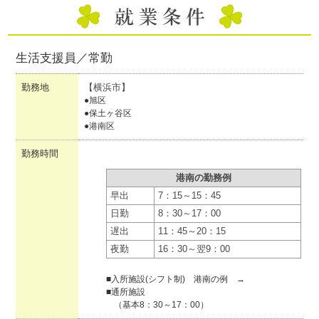
生活支援員／常勤
勤務地
【横浜市】
●旭区
●保土ヶ谷区
●港南区
勤務時間
港南の勤務例
早出
7：15～15：45
日勤
8：30～17：00
遅出
11：45～20：15
夜勤
16：30～翌9：00
■入所施設(シフト制) 港南の例 →
■通所施設
（基本8：30～17：00）