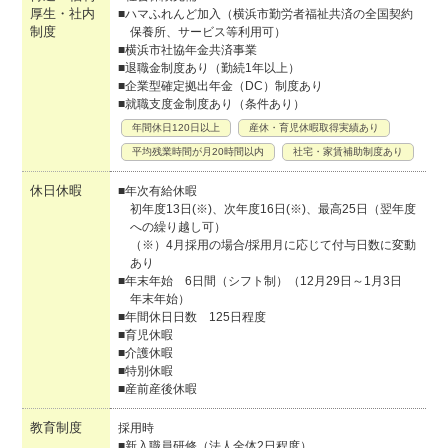
厚生・社内
■ハマふれんど加入（横浜市勤労者福祉共済の全国契約
制度
保養所、サービス等利用可）
■横浜市社協年金共済事業
■退職金制度あり（勤続1年以上）
■企業型確定拠出年金（DC）制度あり
■就職支度金制度あり（条件あり）
年間休日120日以上
産休・育児休暇取得実績あり
平均残業時間が月20時間以内
社宅・家賃補助制度あり
休日休暇
■年次有給休暇
初年度13日(※)、次年度16日(※)、最高25日（翌年度
への繰り越し可）
（※）4月採用の場合/採用月に応じて付与日数に変動
あり
■年末年始 6日間（シフト制）（12月29日～1月3日
年末年始）
■年間休日日数 125日程度
■育児休暇
■介護休暇
■特別休暇
■産前産後休暇
教育制度
採用時
■新入職員研修（法人全体2日程度）