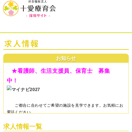
お知らせ
★看護師、生活支援員、保育士 募集
中！
ご都合に合わせてご希望の施設を見学できます。お気軽にお
電話
ください。
※生活支援員の見学希望は、マイナビからもできます。
お
求人情報一覧
問合せ先
TEL 045-830-5758 採用担