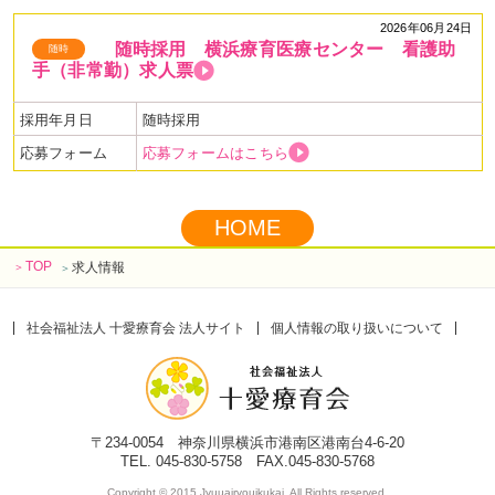
当
●看護師、生活支援員、保育士、児童指導員を
2026年06月24日
随時採用 横浜療育医療センター 看護助
随時
対象とした就職支度金制度があります
手（非常勤）求人票
詳細はこちら ⇒
看護師
生活支援員
保育士・
児童指導員
採用年月日
随時採用
☆コメディカルドットコムに横浜療育医療センターの
応募フォーム
応募フォームはこちら
インタビュー記事が掲載されました！☆
看護師求人・転職サイト
のコメディカルドットコムにインタビュ
HOME
ーをしていだきました。
当センターの職場の魅力が伝わる記事となっています。
TOP
求人情報
＞
＞
記事はこちら ⇒
男性育休実績あり！一人ひとりに寄り添うケ
アをチームで支え合う、やりがいと成長｜横浜療育医療センター
社会福祉法人 十愛療育会 法人サイト
個人情報の取り扱いについて
〒234-0054 神奈川県横浜市港南区港南台4-6-20
TEL. 045-830-5758 FAX.045-830-5768
Copyright © 2015 Jyuuairyouikukai. All Rights reserved.