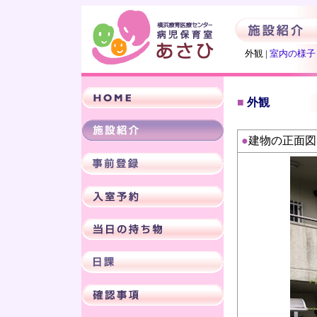
外観 |
室内の様子
■
外観
●
建物の正面図