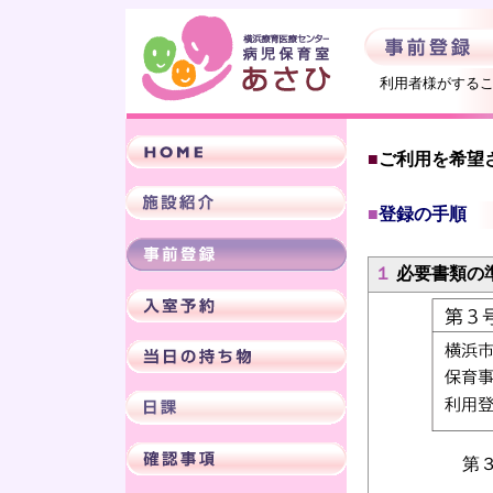
利用者様がするこ
■
ご利用を希望
■
登録の手順
１
必要書類の
第３号様式
■ PD